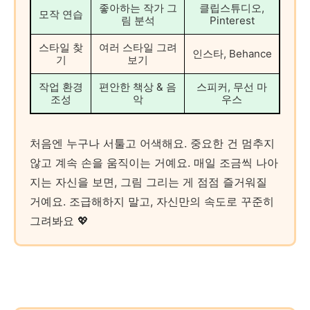
좋아하는 작가 그
클립스튜디오,
모작 연습
림 분석
Pinterest
스타일 찾
여러 스타일 그려
인스타, Behance
기
보기
작업 환경
편안한 책상 & 음
스피커, 무선 마
조성
악
우스
처음엔 누구나 서툴고 어색해요. 중요한 건 멈추지
않고 계속 손을 움직이는 거예요. 매일 조금씩 나아
지는 자신을 보면, 그림 그리는 게 점점 즐거워질
거예요. 조급해하지 말고, 자신만의 속도로 꾸준히
그려봐요 💖