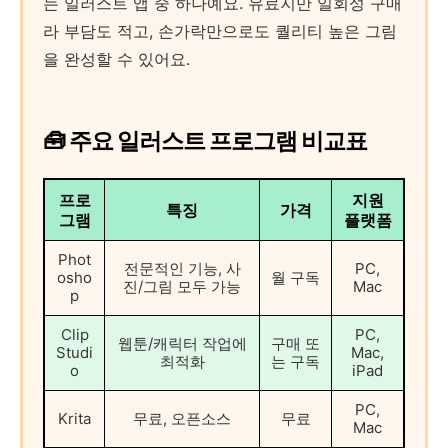
는 일러스트 앱 중 하나예요. 유료지만 일회성 구매
라 부담도 적고, 손가락만으로도 퀄리티 높은 그림
을 완성할 수 있어요.
🧰 주요 일러스트 프로그램 비교표
프로
지원
특징
가격
그램
플랫폼
Phot
전문적인 기능, 사
PC,
osho
월 구독
진/그림 모두 가능
Mac
p
Clip
PC,
웹툰/캐릭터 작업에
구매 또
Studi
Mac,
최적화
는 구독
o
iPad
PC,
Krita
무료, 오픈소스
무료
Mac