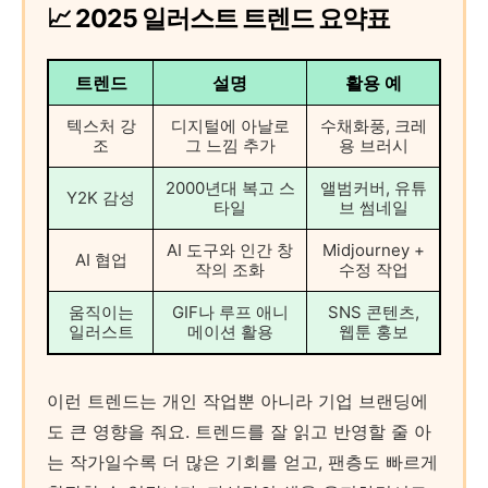
📈 2025 일러스트 트렌드 요약표
트렌드
설명
활용 예
텍스처 강
디지털에 아날로
수채화풍, 크레
조
그 느낌 추가
용 브러시
2000년대 복고 스
앨범커버, 유튜
Y2K 감성
타일
브 썸네일
AI 도구와 인간 창
Midjourney +
AI 협업
작의 조화
수정 작업
움직이는
GIF나 루프 애니
SNS 콘텐츠,
일러스트
메이션 활용
웹툰 홍보
이런 트렌드는 개인 작업뿐 아니라 기업 브랜딩에
도 큰 영향을 줘요. 트렌드를 잘 읽고 반영할 줄 아
는 작가일수록 더 많은 기회를 얻고, 팬층도 빠르게