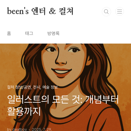
본문 바로가기
been's 엔터 & 컬쳐
홈
태그
방명록
컬처 정보/공연, 전시, 예술 정보
일러스트의 모든 것: 개념부터
활용까지
by deafboy
2025. 7. 29.