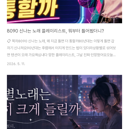
8090 신나는 노래 플레이리스트, 뭐부터 틀어봤더니?
📋 목차8090 신나는 노래, 왜 지금 틀면 더 통할까80년대는 이렇게 틀면 갑
자기 신나져요90년대는 후렴에서 터지게 만드는 법이 있더라상황별로 섞어보
면 텐션이 오래 가요욕심내다 망한 플레이리스트, 그날 진짜 민망했어요오늘
바로 써먹는 재생 세팅이 의외로 크더라고요자주 묻는 질문 집에서 청소를 시
2026. 5. 11.
작했는데 손이 영 안 움직이더라고요. 그때 8090 신나는 노래를 한 곡 틀었더
니 분위기가 확 바뀌었어요. 이상하게 요즘 곡보다 더 빨리 몸이 반응할 때가 있
죠. 딱 3곡만 이어도 텐션이 올라가서, 30분 청소가 12분 컷으로 끝난 적도 있
어요. 근데 막상 “8090”이라고 검색하면 발라드가 섞여서 흐름이 자주 끊겨
요. 신나는 곡만 모으려면 약간의 규칙이 필요하더라고요. 아, 그리고 80년대
와 90년대는 신나는..