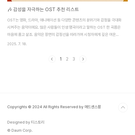
🎶 감성을 자극하는 OST 추천 리스트
OST는 영화, 드라마, 애니메이션 등 다양한 콘텐츠의 분위기와 감정을 극대화
시켜주는 음악이에요. 많은 사람들이 인생 명곡이라고 말하는 OST 한 곡쯤은
마음에 품고 살죠. 음악은 장면의 감정선을 따라가며 시청자에게 깊은 여운을
남기곤 해요. 특히 OST는 단순한 배경음악이 아니라, 작품의 분위기를 결정짓
2025. 7. 18.
는 핵심 요소예요. 드라마의 눈물 나는 장면, 영화의 극적인 전개, 애니메이션의
감성적인 피날레까지… 모든 순간이 OST와 함께일 때 더욱 빛나죠. 이 글에서
1
2
3
는 OST의 역사부터 감정별 추천 리스트, 드라마와 영화, 애니메이션까지 다양
한 장르의 OST를 소개할게요. 내 감성에 꼭 맞는 OST 하나쯤 발견할 수 있을
지도 몰라요.🎶 그럼 지금부터 마음을 적셔줄 OST 세계로 함께 떠나볼까요?
🎬 OST의..
Copyrights © 2024 All Rights Reserved by 애드센스팜
Designed by 티스토리
© Daum Corp.