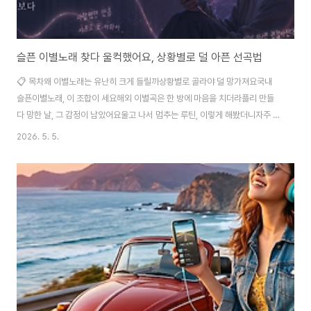
슬픈 이별노래 찾다 울컥했어요, 상황별로 덜 아픈 선곡법
📋 목차왜 이별노래는 유난히 크게 들릴까상황별로 골라야 덜 망가져요국내
슬픈이별노래, 이 조합이 세요해외 이별곡은 한 방에 마음을 치더라플리 만들
다 망한 날, 그 감정이 남았어요울고 나서 멈추는 루틴, 이렇게 해봤더니자주 묻
는 질문 밤이 되면 조용한 방이 갑자기 커지거든요. 평소엔 배경음이던 노래가,
2026. 5. 5.
이별 뒤엔 앞자리로 걸어 나오는 느낌이 들어요. 특히 4분짜리 발라드 한 곡이
하루를 통째로 잡아먹는 날도 생겨요. 사람 마음이 숫자로 안 재질 것 같다가도,
재생 시간 04:20 같은 표기가 괜히 신경 쓰이더라고요. 슬픈 이별노래를 찾는
이유가 꼭 더 슬퍼지고 싶어서만은 아니에요. 감정을 잠깐 밖으로 꺼내서 정리
하려는 쪽에 더 가깝죠. 그래서 선곡을 잘하면, 울고 나서 숨이 좀 편해지는 순
간이 와요. 반..