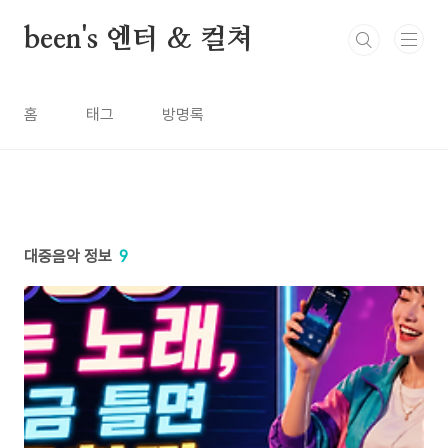
본문 바로가기
been's 엔터 & 컬쳐
홈
태그
방명록
대중음악 정보
9