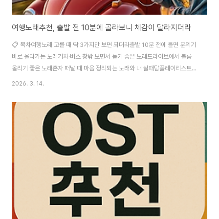
여행노래추천, 출발 전 10분에 골라보니 체감이 달라지더라
📋 목차여행노래 고를 때 딱 3가지만 보면 되더라출발 10분 전에 틀면 분위기
바로 올라가는 노래기차·버스 창밖 보면서 듣기 좋은 노래드라이브에서 볼륨
올리기 좋은 노래혼자 떠날 때 마음 정리되는 노래와 내 실패담플레이리스트
60분으로 묶는 실전 조합법자주 묻는 질문 짐을 다 챙겼는데도 마음이 어수선
2026. 3. 14.
한 날이 있어요. 그럴 때 이어폰에 뭐부터 틀어야 할지 멈칫하게 되거든요. 여행
은 길 위에서 시작인데, 출발 10분이 흐릿하면 그날 분위기도 같이 흐려지더라
고요. 그래서 난이도를 확 낮추려고 노래 고르는 기준을 숫자 3개로 고정해 봤
어요. 생각보다 차이가 크게 났어요. 같은 코스라도 첫 30분에 어떤 곡이 깔리
느냐로 텐션이 확 달라지잖아요. 한 번은 60분짜리 플레이리스트를 딱 맞춰서
묶었는데, 이동 시간이..