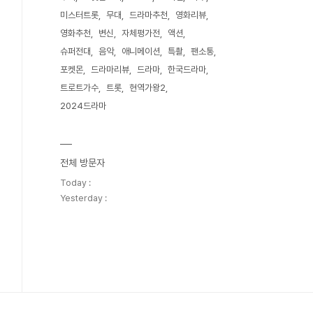
미스터트롯
무대
드라마추천
영화리뷰
영화추천
변신
자체평가전
액션
슈퍼전대
음악
애니메이션
특촬
팬소통
포켓몬
드라마리뷰
드라마
한국드라마
트로트가수
트롯
현역가왕2
2024드라마
전체 방문자
Today :
Yesterday :