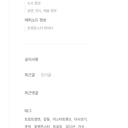
도서 정보
공연, 전시, 예술 정보
에피소드 정보
포켓몬스터 캐릭터
공지사항
최근글
인기글
최근댓글
태그
트로트경연
감동
미스터트롯3
다시보기
추억
포켓몬스터
트로트
오디션
가수