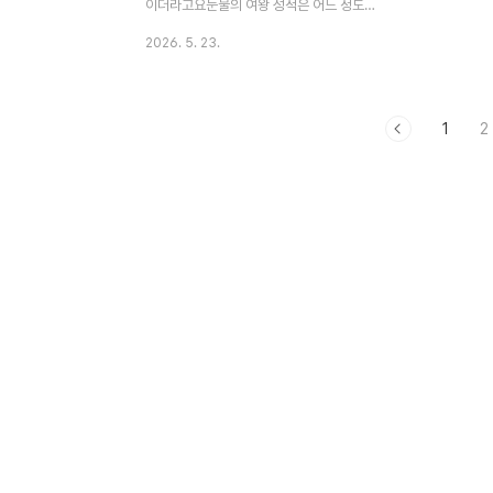
징까..
착시도 생기죠
이더라고요눈물의 여왕 성적은 어느 정도였
을까요연기 톤이 왜 계속 회자될까요최근 이
2026. 5. 23.
슈는 어디까지 확인해야 할까요팬이라면 공
식 정보부터 챙기는 게 낫더라고요자주 묻는
질문 김수현이라는 이름은 한동안 드라마 팬
1
2
들의 검색창에서 빠지지 않았어요. 2007년
데뷔 이후 청춘물, 사극, 로맨스, 스릴러까지
장르를 옮겨 다니며 커리어를 쌓아온 배우거
든요. 2024년 tvN 드라마 눈물의 여왕은 닐
슨코리아 전국 유료가구 기준 최종회
24.850%를 기록하며 다시 한번 이름값을
확인시켰어요. 숫자 하나만 봐도 화제성이 단
순한 팬심만은 아니었다는 게 느껴져요. 근데
배우를 좋아하다 보면 작품만 보고 끝나지 않
잖아요. 생년월일, 소속사, 수..