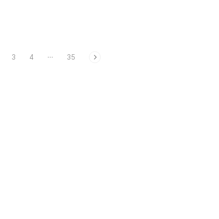
...
상적인 공식 표기..
3
4
···
35