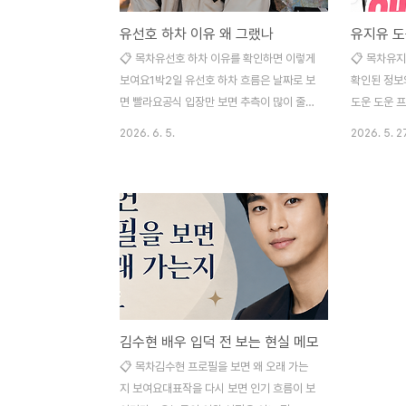
유선호 하차 이유 왜 그랬나
📋 목차유선호 하차 이유를 확인하면 이렇게
📋 목차유지
보여요1박2일 유선호 하차 흐름은 날짜로 보
확인된 정보
면 빨라요공식 입장만 보면 추측이 많이 줄어
도운 도운 
요시청자 반응은 왜 이렇게 크게 갈렸을까요
지유롭게 정
2026. 6. 5.
2026. 5. 2
유선호 배우 활동과 예능 공백은 이렇게 이어
드까지 붙으
져요확인 안 된 하차설은 이렇게 걸러야 해요
떻게 확인하
자주 묻는 질문 유선호 1박2일 하차 소식은
지유, 도운,
예능을 꾸준히 보던 사람에게 꽤 갑작스럽게
줄에 붙어 
다가왔어요. KBS 2TV 1박 2일 시즌4 제작
궁금해질 수
진이 2026년 5월 12일에 밝힌 내용에 따르
인플루언서 
면 유선호는 약 3년 6개월의 출연을 마무리
이에도 게시
하고 5월 31일 방송에서 직접 끝인사를 전하
2026년 5
게 돼요. 숫자로 보면 2022년 12월 합류 뒤
프로필, 유튜
김수현 배우 입덕 전 보는 현실 메모
2026년 5월까지 이어진 시간이라, 단순한
니티 글, 짧
게스트 교체와는 체감이 다르거든요. 특히 프
이에요. 숫자
📋 목차김수현 프로필을 보면 왜 오래 가는
로그램 역사상 첫 2000년대생 멤버라는 상
개가 공식 발
지 보여요대표작을 다시 보면 인기 흐름이 보