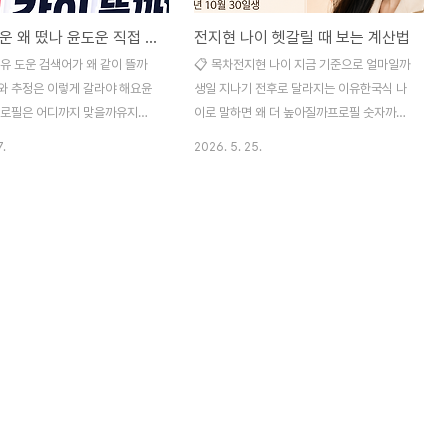
유지유 도운 왜 떴나 윤도운 직접 확인법
전지현 나이 헷갈릴 때 보는 계산법
유 도운 검색어가 왜 같이 뜰까
📋 목차전지현 나이 지금 기준으로 얼마일까
와 추정은 이렇게 갈라야 해요윤
생일 지나기 전후로 달라지는 이유한국식 나
프로필은 어디까지 맞을까유지유
이로 말하면 왜 더 높아질까프로필 숫자까지
보는 무엇을 봐야 할까현준 키워
같이 보면 편하더라데뷔 연도랑 같이 보니 체
7.
2026. 5. 25.
면 더 조심해야 해요팬이라면 어
감이 달라졌어요나이 정보 잘못 적었다가 당
고 말해야 할까자주 묻는 질문 유
황했던 얘기자주 묻는 질문 전지현 나이를 검
 윤도운, 현준이라는 검색어가 한
색하면 만 나이와 한국식 나이가 섞여 보여서
나오면 처음 보는 사람도 맥락이
숫자가 44세인지 46세인지 순간 헷갈리게
밖에 없어요. 특히 아이돌 팬덤과
돼요. 1981년 10월 30일생이라는 기준 하
일상이 겹치는 키워드는 하루 사
나만 잡으면 계산은 의외로 단순해요. 2026
물 수가 확 늘어나는 편이거든요.
년 5월 25일 기준으로는 생일이 아직 지나지
월 기준으로 검색 화면에는 공식
않았기 때문에 만 44세로 보는 게 맞아요. 짧
브 채널, 인스타그램 계정, 커뮤
죠. 근데 포털이나 블로그마다 표기 방식이
은 SNS 타래가 섞여 보이는 흐름
다르면 같은 인물인데도 나이가 다르게 느껴
로만 보면 조회수 높은 짧은 글 1
지잖아요. 문화체육관광부와 법제처가 안내
표 10개보다 더 크게 느껴지는
한 2023년 만 나이 통일 기준을 따라가면 일