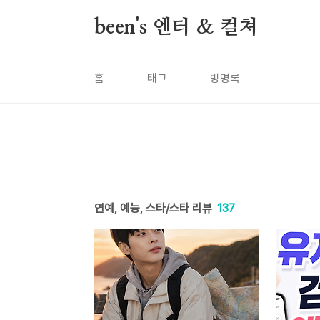
본문 바로가기
been's 엔터 & 컬쳐
홈
태그
방명록
연예, 예능, 스타/스타 리뷰
137