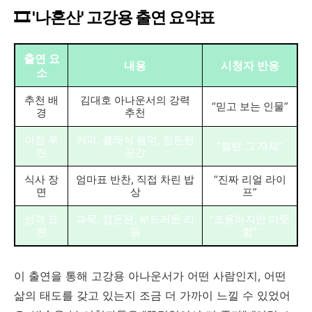
🎞️ '나혼산' 고강용 출연 요약표
출연 요
내용
시청자 반응
소
추천 배
김대호 아나운서의 강력
“믿고 보는 인물”
경
추천
아침 루
커피, 클래식 음악, 정돈된
“힐링 그 자체”
틴
공간
식사 장
엄마표 반찬, 직접 차린 밥
“진짜 리얼 라이
면
상
프”
성격 표
과묵, 정돈된, 부드러운 리
“조용하지만 따뜻
현
듬
함”
이 출연을 통해 고강용 아나운서가 어떤 사람인지, 어떤
삶의 태도를 갖고 있는지 조금 더 가까이 느낄 수 있었어