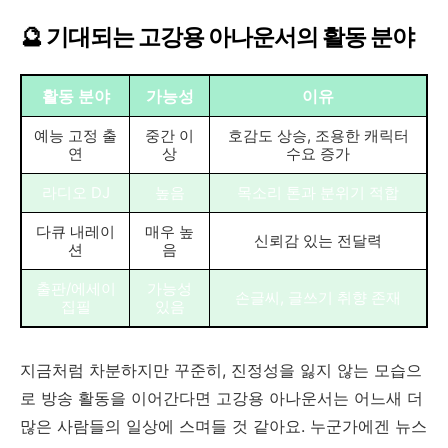
🔮 기대되는 고강용 아나운서의 활동 분야
활동 분야
가능성
이유
예능 고정 출
중간 이
호감도 상승, 조용한 캐릭터
연
상
수요 증가
라디오 DJ
높음
목소리 톤과 분위기 적합
다큐 내레이
매우 높
신뢰감 있는 전달력
션
음
출판/에세이
가능성
손글씨, 글쓰기 취향 존재
집필
있음
지금처럼 차분하지만 꾸준히, 진정성을 잃지 않는 모습으
로 방송 활동을 이어간다면 고강용 아나운서는 어느새 더
많은 사람들의 일상에 스며들 것 같아요. 누군가에겐 뉴스