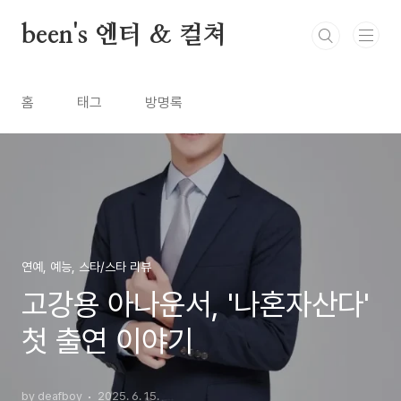
본문 바로가기
been's 엔터 & 컬쳐
홈
태그
방명록
연예, 예능, 스타/스타 리뷰
고강용 아나운서, '나혼자산다'
첫 출연 이야기
by deafboy
2025. 6. 15.