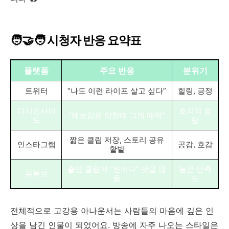
🧑‍🤝‍🧑 시청자 반응 요약표
플랫폼
주요 반응
분위기
트위터
“나도 이런 라이프 살고 싶다”
힐링, 긍정
디시인사이
호의적 중
“예능감은 약한데 그게 매력”
드
립
짧은 클립 저장, 스토리 공유
인스타그램
공감, 호감
활발
출연 클립에 “찐이다” 댓글 많
높은 만족
유튜브
음
도
전체적으로 고강용 아나운서는 사람들의 마음에 깊은 인
상을 남긴 인물이 되었어요. 방송에 자주 나오는 스타일은