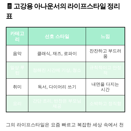
🧾 고강용 아나운서의 라이프스타일 정리
표
카테고
선호 스타일
느낌
리
잔잔하고 부드러
음악
클래식, 재즈, 로파이
움
일상 루
규칙적이고 안정
정해진 시간에 기상, 청소
틴
적
내면을 다지는
취미
독서, 다이어리 쓰기
시간
간단 조리, 반찬은 부모님
요리
소박하고 정직함
제공
그의 라이프스타일은 요즘 빠르고 복잡한 세상 속에서 천